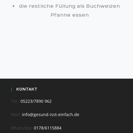
die restliche Füllung als Buchweizen
Pfanne essen
KONTAKT
Tel.:
05223/7890 962
Mail:
info@gesund-isst-einfach.de
WhatsApp:
0178/6115884