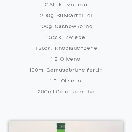
2 Stck. Möhren
200g Süßkartoffel
100g Cashewkerne
1 Stck. Zwiebel
1 Stck. Knoblauchzehe
1 El Olivenöl
100ml Gemüsebrühe fertig
1 EL Olivenöl
200ml Gemüsebrühe