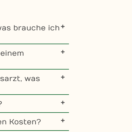
was brauche ich
meinem
sarzt, was
?
den Kosten?