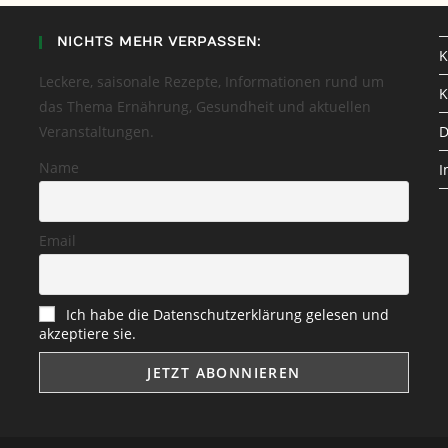
NICHTS MEHR VERPASSEN:
K
Leckere, saisonale Rezepte, Informationen rund um
K
das Thema Ernährung, Gesundheit und aktuellen
Veranstaltungen.
D
Name
I
Email
Ich habe die Datenschutzerklärung gelesen und
akzeptiere sie.