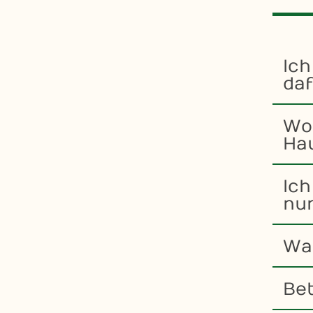
Ic
da
Wof
Ha
Ich
nu
Wa
Bet