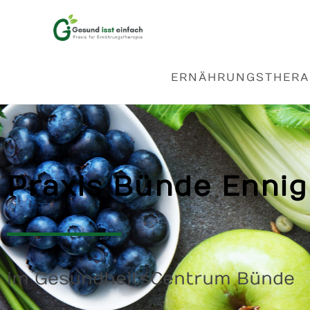
PRAXIS BÜNDE
ERNÄHRUNGSTHERA
Praxis Bünde Ennig
im GesundheitsCentrum Bünde