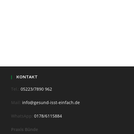
KONTAKT
Tel.:
05223/7890 962
Mail:
info@gesund-isst-einfach.de
WhatsApp:
0178/6115884
Praxis Bünde