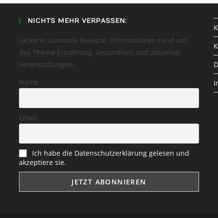
NICHTS MEHR VERPASSEN:
K
Leckere, saisonale Rezepte, Informationen rund um
K
das Thema Ernährung, Gesundheit und aktuellen
Veranstaltungen.
D
Name
I
Email
Ich habe die Datenschutzerklärung gelesen und
akzeptiere sie.