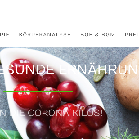
G PADERBORN
PIE
KÖRPERANALYSE
BGF & BGM
PRE
GESUNDE ERNÄHRU
N DIE CORONA KILOS!