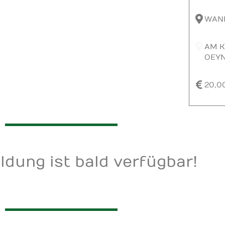
WAN
AM K
OEY
20,0
dung ist bald verfügbar!