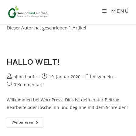
Zum
Inhalt
MENÜ
AUTOR:
ALINE.HAUFE
springen
Dieser Autor hat geschrieben 1 Artikel
HALLO WELT!
Beitrags-
Beitrag
Beitrags-
aline.haufe
19. Januar 2020
Allgemein
Autor:
veröffentlicht:
Kategorie:
Beitrags-
0 Kommentare
Kommentare:
Willkommen bei WordPress. Dies ist dein erster Beitrag.
Bearbeite oder lösche ihn und beginne mit dem Schreiben!
Hallo
Weiterlesen
Welt!